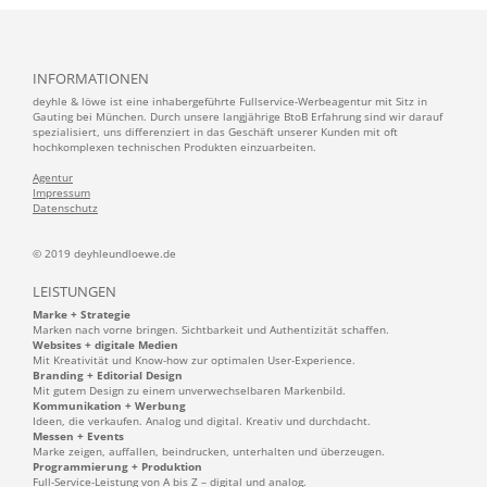
INFORMATIONEN
deyhle & löwe ist eine inhabergeführte Fullservice-Werbeagentur mit Sitz in
Gauting bei München. Durch unsere langjährige BtoB Erfahrung sind wir darauf
spezialisiert, uns differenziert in das Geschäft unserer Kunden mit oft
hochkomplexen technischen Produkten einzuarbeiten.
Agentur
Impressum
Datenschutz
© 2019 deyhleundloewe.de
LEISTUNGEN
Marke + Strategie
Marken nach vorne bringen. Sichtbarkeit und Authentizität schaffen.
Websites + digitale Medien
Mit Kreativität und Know-how zur optimalen User-Experience.
Branding + Editorial Design
Mit gutem Design zu einem unverwechselbaren Markenbild.
Kommunikation + Werbung
Ideen, die verkaufen. Analog und digital. Kreativ und durchdacht.
Messen + Events
Marke zeigen, auffallen, beindrucken, unterhalten und überzeugen.
Programmierung + Produktion
Full-Service-Leistung von A bis Z – digital und analog.