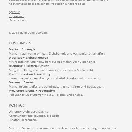
hochkomplexen technischen Produkten einzuarbeiten.
Agentur
Impressum
Datenschutz
© 2019 deyhleundloewe.de
LEISTUNGEN
Marke + Strategie
Marken nach vorne bringen. Sichtbarkeit und Authentizität schaffen.
Websites + digitale Medien
Mit Kreativität und Know-how zur optimalen User-Experience.
Branding + Editorial Design
Mit gutem Design zu einem unverwechselbaren Markenbild.
Kommunikation + Werbung
Ideen, die verkaufen. Analog und digital. Kreativ und durchdacht.
Messen + Events
Marke zeigen, auffallen, beindrucken, unterhalten und überzeugen.
Programmierung + Produktion
Full-Service-Leistung von A bis Z – digital und analog.
KONTAKT
Wir entwickeln durchdachte
Kommunikationslösungen, die auch
kreativ überzeugen.
Möchten Sie mit uns zusammen arbeiten, oder haben Sie Fragen, wir helfen
Ihnen gerne weiter: