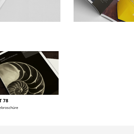
T 78
ebroschüre