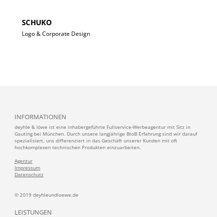
SCHUKO
Logo & Corporate Design
INFORMATIONEN
deyhle & löwe ist eine inhabergeführte Fullservice-Werbeagentur mit Sitz in
Gauting bei München. Durch unsere langjährige BtoB Erfahrung sind wir darauf
spezialisiert, uns differenziert in das Geschäft unserer Kunden mit oft
hochkomplexen technischen Produkten einzuarbeiten.
Agentur
Impressum
Datenschutz
© 2019 deyhleundloewe.de
LEISTUNGEN