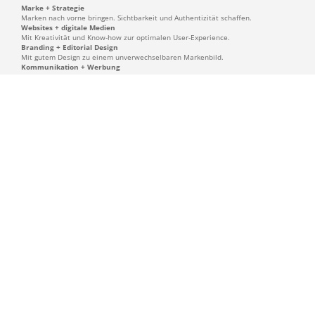
Marke + Strategie
Marken nach vorne bringen. Sichtbarkeit und Authentizität schaffen.
Websites + digitale Medien
Mit Kreativität und Know-how zur optimalen User-Experience.
Branding + Editorial Design
Mit gutem Design zu einem unverwechselbaren Markenbild.
Kommunikation + Werbung
Ideen, die verkaufen. Analog und digital. Kreativ und durchdacht.
Messen + Events
Marke zeigen, auffallen, beindrucken, unterhalten und überzeugen.
Programmierung + Produktion
Full-Service-Leistung von A bis Z – digital und analog.
KONTAKT
Wir entwickeln durchdachte
Kommunikationslösungen, die auch
kreativ überzeugen.
Möchten Sie mit uns zusammen arbeiten, oder haben Sie Fragen, wir helfen
Ihnen gerne weiter:
office@deyhleundloewe.de
+49 (0) 89-18 94 25 47 - 0
Münchener Straße 45
82131 Gauting