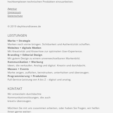
hochkomplexen technischen Produkten einzuarbeiten.
Agentur
Impressum
Datenschutz
© 2019 deyhleundloewe.de
LEISTUNGEN
Marke + Strategie
Marken nach vorne bringen. Sichtbarkeit und Authentizität schaffen.
Websites + digitale Medien
Mit Kreativität und Know-how zur optimalen User-Experience.
Branding + Editorial Design
Mit gutem Design zu einem unverwechselbaren Markenbild.
Kommunikation + Werbung
Ideen, die verkaufen. Analog und digital. Kreativ und durchdacht.
Messen + Events
Marke zeigen, auffallen, beindrucken, unterhalten und überzeugen.
Programmierung + Produktion
Full-Service-Leistung von A bis Z – digital und analog.
KONTAKT
Wir entwickeln durchdachte
Kommunikationslösungen, die auch
kreativ überzeugen.
Möchten Sie mit uns zusammen arbeiten, oder haben Sie Fragen, wir helfen
Ihnen gerne weiter: