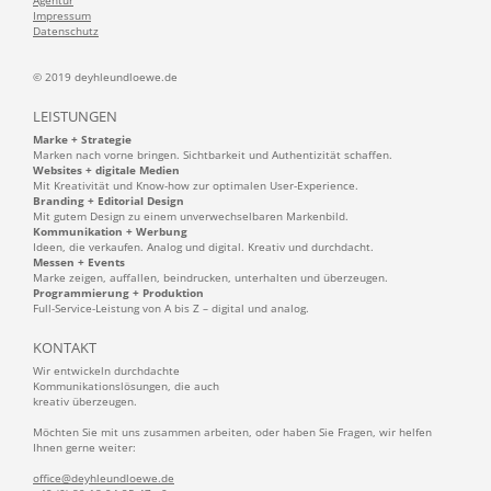
Agentur
Impressum
Datenschutz
© 2019 deyhleundloewe.de
LEISTUNGEN
Marke + Strategie
Marken nach vorne bringen. Sichtbarkeit und Authentizität schaffen.
Websites + digitale Medien
Mit Kreativität und Know-how zur optimalen User-Experience.
Branding + Editorial Design
Mit gutem Design zu einem unverwechselbaren Markenbild.
Kommunikation + Werbung
Ideen, die verkaufen. Analog und digital. Kreativ und durchdacht.
Messen + Events
Marke zeigen, auffallen, beindrucken, unterhalten und überzeugen.
Programmierung + Produktion
Full-Service-Leistung von A bis Z – digital und analog.
KONTAKT
Wir entwickeln durchdachte
Kommunikationslösungen, die auch
kreativ überzeugen.
Möchten Sie mit uns zusammen arbeiten, oder haben Sie Fragen, wir helfen
Ihnen gerne weiter:
office@deyhleundloewe.de