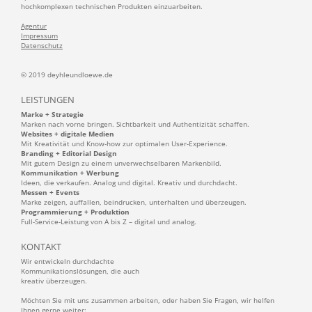
hochkomplexen technischen Produkten einzuarbeiten.
Agentur
Impressum
Datenschutz
© 2019 deyhleundloewe.de
LEISTUNGEN
Marke + Strategie
Marken nach vorne bringen. Sichtbarkeit und Authentizität schaffen.
Websites + digitale Medien
Mit Kreativität und Know-how zur optimalen User-Experience.
Branding + Editorial Design
Mit gutem Design zu einem unverwechselbaren Markenbild.
Kommunikation + Werbung
Ideen, die verkaufen. Analog und digital. Kreativ und durchdacht.
Messen + Events
Marke zeigen, auffallen, beindrucken, unterhalten und überzeugen.
Programmierung + Produktion
Full-Service-Leistung von A bis Z – digital und analog.
KONTAKT
Wir entwickeln durchdachte
Kommunikationslösungen, die auch
kreativ überzeugen.
Möchten Sie mit uns zusammen arbeiten, oder haben Sie Fragen, wir helfen
Ihnen gerne weiter: