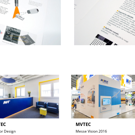
EC
MVTEC
ior Design
Messe Vision 2016