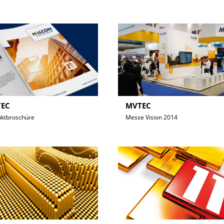
EC
MVTEC
uktbroschüre
Messe Vision 2014