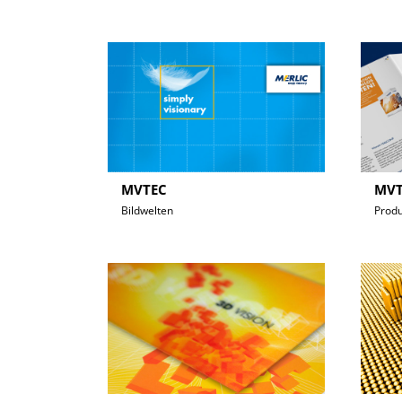
MVTEC
MVT
Bildwelten
Prod