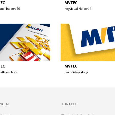
EC
MVTEC
sual halcon 10
Keyvisual Halcon 11
EC
MVTEC
uktbroschüre
Logoentwicklung
UNGEN
KONTAKT