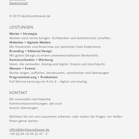
Datenschutz
© 2019 deyhleundloewe.de
LEISTUNGEN
Marke + Strategie
Marken nach vorne bringen. Sichtbarkeit und Authentizität schaffen.
Websites + digitale Medien
Mit Kreativität und Know-how zur optimalen User-Experience.
Branding + Editorial Design
Mit gutem Design zu einem unverwechselbaren Markenbild.
Kommunikation + Werbung
Ideen, die verkaufen. Analog und digital. Kreativ und durchdacht.
Messen + Events
Marke zeigen, auffallen, beindrucken, unterhalten und überzeugen.
Programmierung + Produktion
Full-Service-Leistung von A bis Z – digital und analog.
KONTAKT
Wir entwickeln durchdachte
Kommunikationslösungen, die auch
kreativ überzeugen.
Möchten Sie mit uns zusammen arbeiten, oder haben Sie Fragen, wir helfen
Ihnen gerne weiter:
office@deyhleundloewe.de
+49 (0) 89-18 94 25 47 - 0