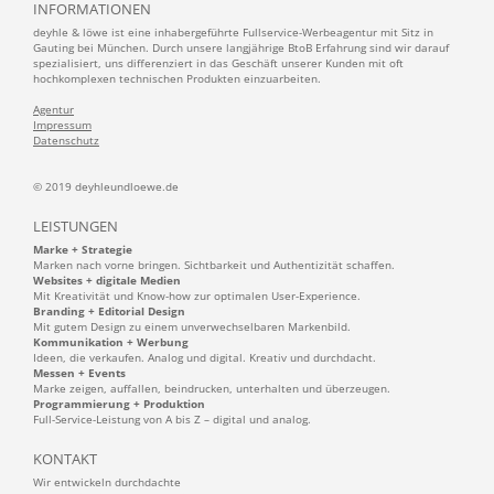
INFORMATIONEN
deyhle & löwe ist eine inhabergeführte Fullservice-Werbeagentur mit Sitz in
Gauting bei München. Durch unsere langjährige BtoB Erfahrung sind wir darauf
spezialisiert, uns differenziert in das Geschäft unserer Kunden mit oft
hochkomplexen technischen Produkten einzuarbeiten.
Agentur
Impressum
Datenschutz
© 2019 deyhleundloewe.de
LEISTUNGEN
Marke + Strategie
Marken nach vorne bringen. Sichtbarkeit und Authentizität schaffen.
Websites + digitale Medien
Mit Kreativität und Know-how zur optimalen User-Experience.
Branding + Editorial Design
Mit gutem Design zu einem unverwechselbaren Markenbild.
Kommunikation + Werbung
Ideen, die verkaufen. Analog und digital. Kreativ und durchdacht.
Messen + Events
Marke zeigen, auffallen, beindrucken, unterhalten und überzeugen.
Programmierung + Produktion
Full-Service-Leistung von A bis Z – digital und analog.
KONTAKT
Wir entwickeln durchdachte